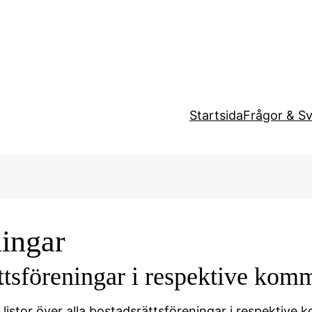
Startsida
Frågor & S
ningar
ttsföreningar i respektive kom
 listor över alla bostadsrättsföreningar i respektiv