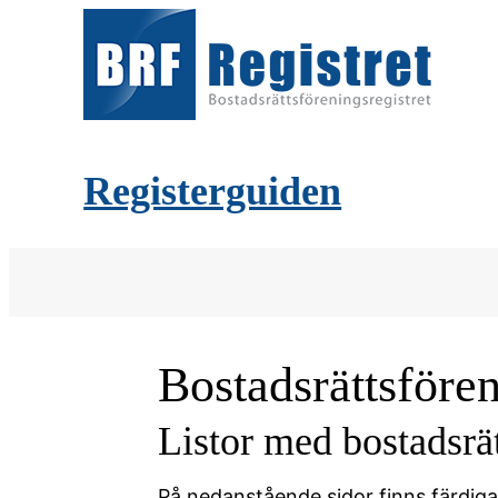
Registerguiden
Bostadsrättsföre
Listor med bostadsrä
På nedanstående sidor finns färdiga