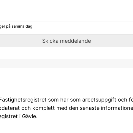
egel på samma dag.
Skicka meddelande
…
astighetsregistret som har som arbetsuppgift och foku
ppdaterat och komplett med den senaste information
gistret i Gävle.