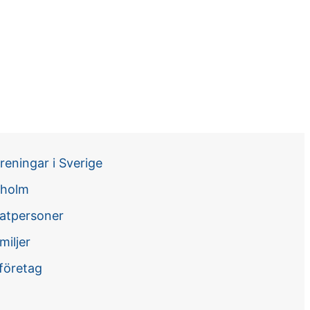
reningar i Sverige
kholm
vatpersoner
miljer
 företag