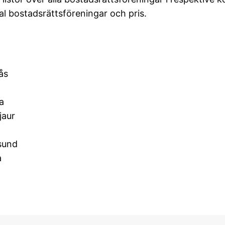
al bostadsrättsföreningar och pris.
ås
a
jaur
sund
a