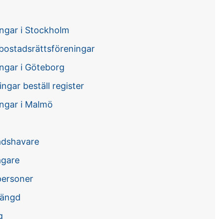
ngar i Stockholm
 bostadsrättsföreningar
ngar i Göteborg
ngar beställ register
ngar i Malmö
nadshavare
ägare
tpersoner
längd
g