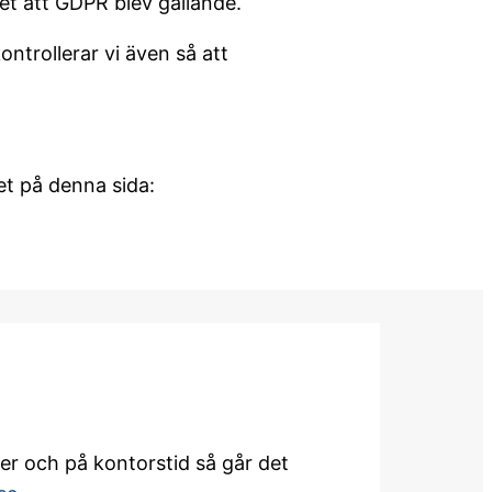
det att GDPR blev gällande.
ntrollerar vi även så att
et på denna sida:
ner och på kontorstid så går det