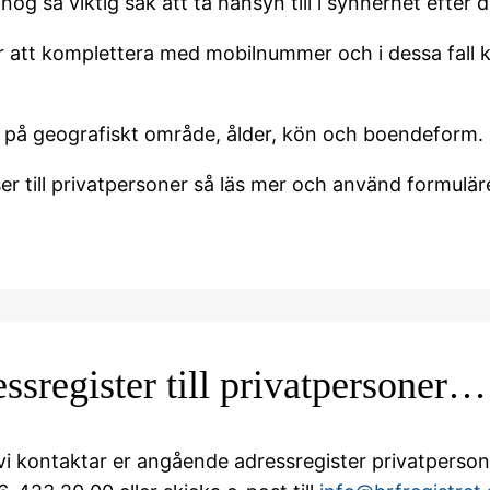
og så viktig sak att ta hänsyn till i synnerhet efter 
år att komplettera med mobilnummer och i dessa fall ko
a på geografiskt område, ålder, kön och boendeform.
er till privatpersoner så läs mer och använd formulär
ssregister till privatpersoner…
tt vi kontaktar er angående adressregister privatperso