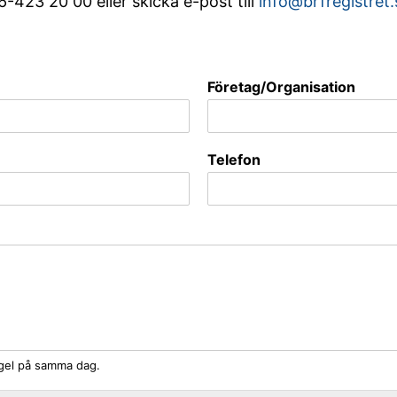
-423 20 00 eller skicka e-post till
info@brfregistret.
Företag/Organisation
Telefon
egel på samma dag.