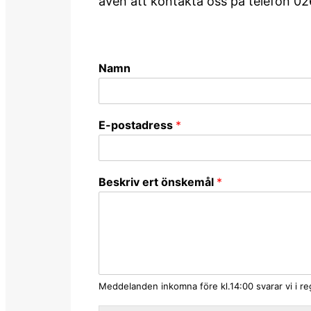
även att kontakta oss på telefon 026
Namn
E-postadress
*
Beskriv ert önskemål
*
Meddelanden inkomna före kl.14:00 svarar vi i r