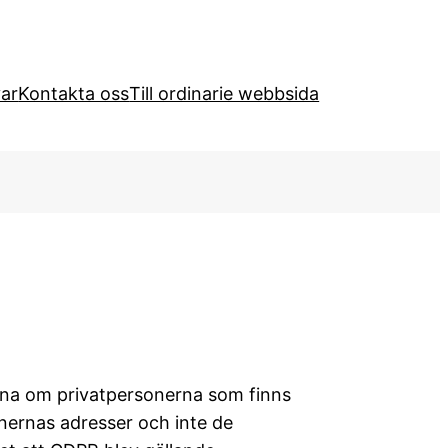
var
Kontakta oss
Till ordinarie webbsida
garna om privatpersonerna som finns
onernas adresser och inte de