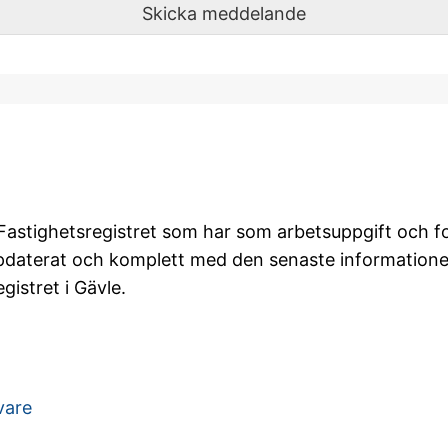
Skicka meddelande
…
astighetsregistret som har som arbetsuppgift och foku
ppdaterat och komplett med den senaste information
gistret i Gävle.
vare