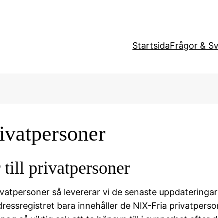
Startsida
Frågor & S
rivatpersoner
 till privatpersoner
 privatpersoner så levererar vi de senaste uppdaterin
dressregistret bara innehåller de NIX-Fria privatpers