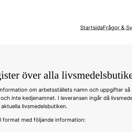
Startsida
Frågor & S
ister över alla livsmedelsbutik
information om arbetsställets namn och uppgifter så a
ch inte kedjenamnet. I leveransen ingår då livsmed
ktuella livsmedelsbutiken.
l format med följande information: