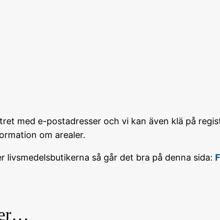
istret med e-postadresser och vi kan även klä på regi
formation om arealer.
ver livsmedelsbutikerna så går det bra på denna sida:
F
ter…