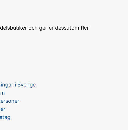
edelsbutiker och ger er dessutom fler
ingar i Sverige
lm
personer
jer
retag