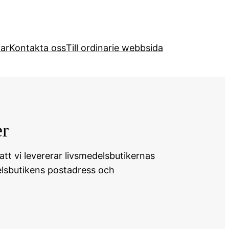
var
Kontakta oss
Till ordinarie webbsida
er
tt vi levererar
livsmedelsbutikernas
elsbutikens postadress och