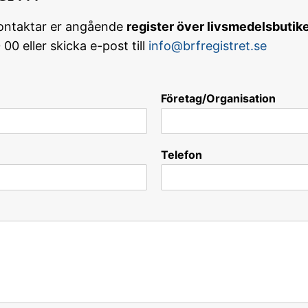
i kontaktar er angående
register över livsmedelsbutik
0 eller skicka e-post till
info@brfregistret.se
Företag/Organisation
Telefon