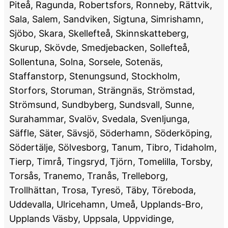
Piteå, Ragunda, Robertsfors, Ronneby, Rättvik,
Sala, Salem, Sandviken, Sigtuna, Simrishamn,
Sjöbo, Skara, Skellefteå, Skinnskatteberg,
Skurup, Skövde, Smedjebacken, Sollefteå,
Sollentuna, Solna, Sorsele, Sotenäs,
Staffanstorp, Stenungsund, Stockholm,
Storfors, Storuman, Strängnäs, Strömstad,
Strömsund, Sundbyberg, Sundsvall, Sunne,
Surahammar, Svalöv, Svedala, Svenljunga,
Säffle, Säter, Sävsjö, Söderhamn, Söderköping,
Södertälje, Sölvesborg, Tanum, Tibro, Tidaholm,
Tierp, Timrå, Tingsryd, Tjörn, Tomelilla, Torsby,
Torsås, Tranemo, Tranås, Trelleborg,
Trollhättan, Trosa, Tyresö, Täby, Töreboda,
Uddevalla, Ulricehamn, Umeå, Upplands-Bro,
Upplands Väsby, Uppsala, Uppvidinge,